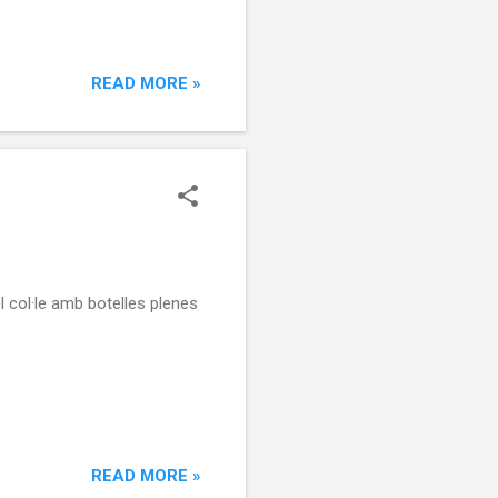
READ MORE »
l col·le amb botelles plenes
READ MORE »