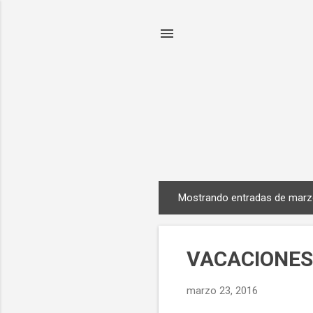
Mostrando entradas de marz
E
n
t
VACACIONES
r
a
marzo 23, 2016
d
a