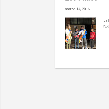
marzo 14, 2016
Ja 
l'E