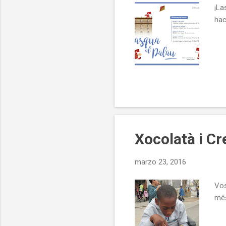
¡La
s
hac
Xocolatà i C
marzo 23, 2016
Vos
mé