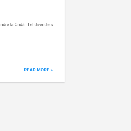
dre la Cridà. I el divendres
READ MORE »