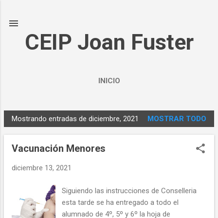
Ir al contenido principal
CEIP Joan Fuster
INICIO
Mostrando entradas de diciembre, 2021
MOSTRAR TODO
E
n
Vacunación Menores
t
r
diciembre 13, 2021
a
d
Siguiendo las instrucciones de Conselleria
a
esta tarde se ha entregado a todo el
s
alumnado de 4º, 5º y 6º la hoja de