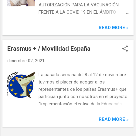
AUTORIZACIÓN PARA LA VACUNACIÓN
FRENTE A LA COVID 19 EN EL ÁMBITO
EDUCATIVO. Deberá entregarse mañana,
martes 14 de diciembre , a las tutoras
READ MORE »
correspondientes cumplimentada
correctamente. Adjuntamos enlace a los
Erasmus + / Movilidad España
comunicados enviados por la Conselleria.
Comunicados remitidos a los centros
diciembre 02, 2021
educativos en relación con la COVID-19 13
de diciembre de 2021: Nota informativa con
La pasada semana del 8 al 12 de noviembre
aclaraciones sobre las dudas generadas en
tuvimos el placer de acoger a los
torno al proceso de vacunación de menores
representantes de los países Erasmus+ que
en centros educativos 13 de diciembre de
participan junto con nosotros en el proyecto
2021 : Información sobre el proceso de
“Implementación efectiva de la Educación
vacunación de menores en centros
Asistida con Animales” en el centro . Todo
educativos Carta Hoja informativa y
nuestro equipo docente, alumnado,
READ MORE »
autorización ----- Seguint les instruccions
representantes del AFA e inspectora de
de Conselleria aquesta vesprada s'ha
educación (Inmaculada Vaquero) recibieron
entregat a tot l'alumnat de 4t, 5é i 6é la fulla