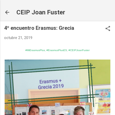
Ir al contenido principal
CEIP Joan Fuster
4º encuentro Erasmus: Grecia
octubre 21, 2019
#MiErasmusPlus
#ErasmusPlusES
#CEIPJoanFuster
,
,